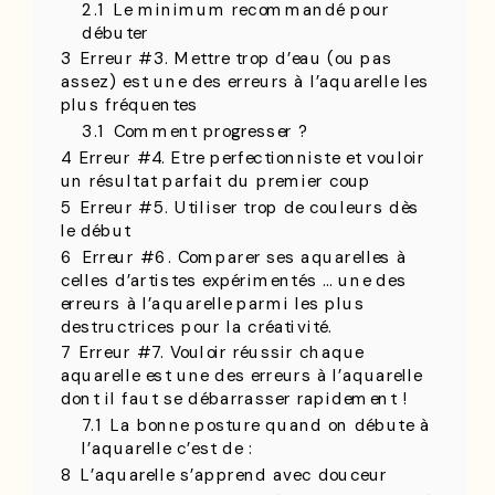
2.1
Le minimum recommandé pour
débuter
3
Erreur #3. Mettre trop d’eau (ou pas
assez) est une des erreurs à l’aquarelle les
plus fréquentes
3.1
Comment progresser ?
4
Erreur #4. Etre perfectionniste et vouloir
un résultat parfait du premier coup
5
Erreur #5. Utiliser trop de couleurs dès
le début
6
Erreur #6. Comparer ses aquarelles à
celles d’artistes expérimentés … une des
erreurs à l’aquarelle parmi les plus
destructrices pour la créativité.
7
Erreur #7. Vouloir réussir chaque
aquarelle est une des erreurs à l’aquarelle
dont il faut se débarrasser rapidement !
7.1
La bonne posture quand on débute à
l’aquarelle c’est de :
8
L’aquarelle s’apprend avec douceur