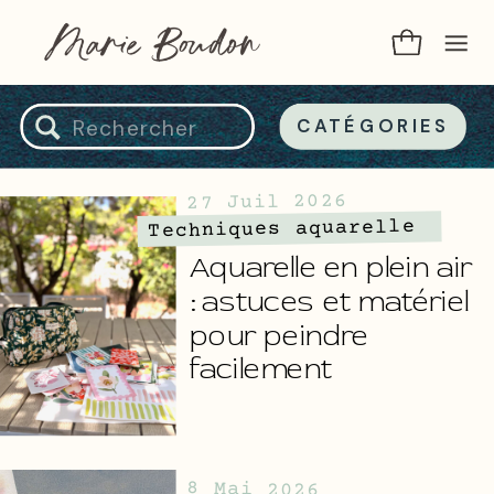
Search
CATÉGORIES
for:
27 Juil 2026
Techniques aquarelle
Aquarelle en plein air
: astuces et matériel
pour peindre
facilement
8 Mai 2026