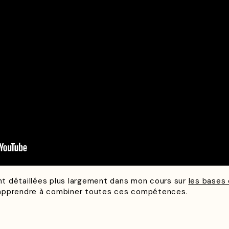
t détaillées plus largement dans mon cours sur
les bases 
 apprendre à combiner toutes ces compétences.