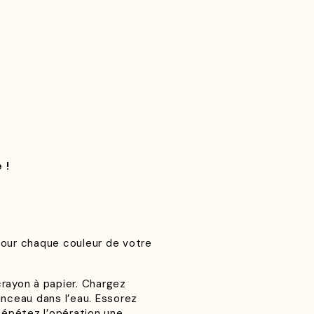
 !
 Pour chaque couleur de votre
crayon à papier. Chargez
inceau dans l’eau. Essorez
Répétez l’opération une