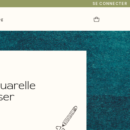
SE CONNECTER
og
uarelle
ser