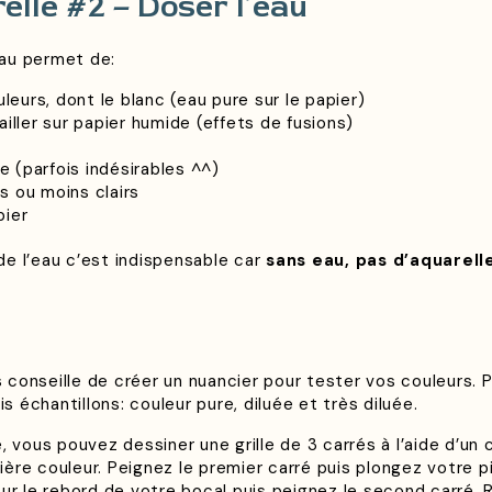
elle #2 – Doser l’eau
’eau permet de:
leurs, dont le blanc (eau pure sur le papier)
vailler sur papier humide (effets de fusions)
e (parfois indésirables ^^)
s ou moins clairs
pier
 de l’eau c’est indispensable car
sans eau, pas d’aquarelle
us conseille de créer un nuancier pour tester vos couleurs.
is échantillons: couleur pure, diluée et très diluée.
, vous pouvez dessiner une grille de 3 carrés à l’aide d’un 
ère couleur. Peignez le premier carré puis plongez votre p
sur le rebord de votre bocal puis peignez le second carré. 